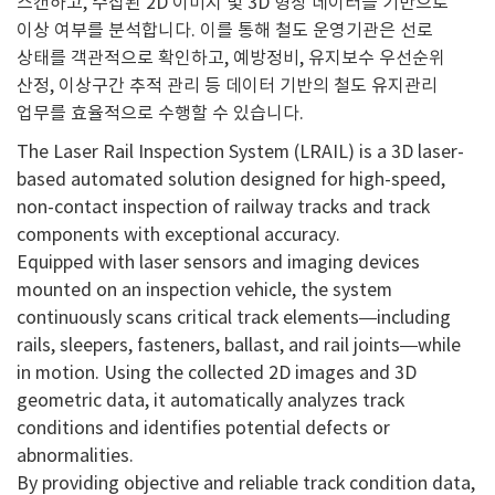
스캔하고, 수집된 2D 이미지 및 3D 형상 데이터를 기반으로
이상 여부를 분석합니다. 이를 통해 철도 운영기관은 선로
상태를 객관적으로 확인하고, 예방정비, 유지보수 우선순위
산정, 이상구간 추적 관리 등 데이터 기반의 철도 유지관리
업무를 효율적으로 수행할 수 있습니다.
The Laser Rail Inspection System (LRAIL) is a 3D laser-
based automated solution designed for high-speed,
non-contact inspection of railway tracks and track
components with exceptional accuracy.
Equipped with laser sensors and imaging devices
mounted on an inspection vehicle, the system
continuously scans critical track elements—including
rails, sleepers, fasteners, ballast, and rail joints—while
in motion. Using the collected 2D images and 3D
geometric data, it automatically analyzes track
conditions and identifies potential defects or
abnormalities.
By providing objective and reliable track condition data,