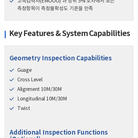
고속검측차(EMOOO) 과 상위 5% 오차에서 모든
측정항목이 측정불확성도 기준을 만족
Key Features & System Capabilities
Geometry Inspection Capabilities
Guage
Cross Level
Alignment 10M/30M
Longitudinal 10M/30M
Twist
Additional Inspection Functions