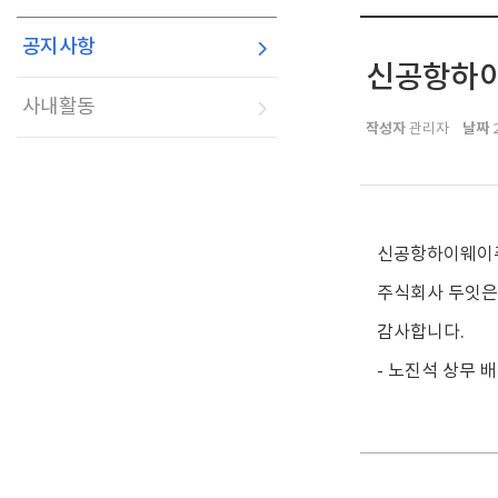
공지사항
신공항하이
사내활동
작성자
날짜
관리자
2
신공항하이웨이주
주식회사 두잇은
감사합니다.
- 노진석 상무 