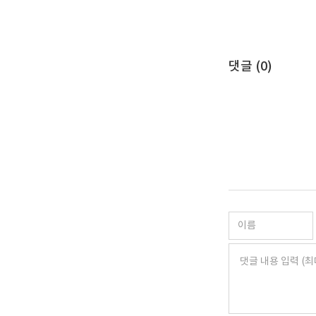
댓글 (
0
)