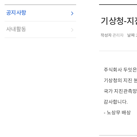
공지사항
기상청-지진
사내활동
작성자
날짜
관리자
2
주식회사 두잇은 
기상청의 지진 분
국가 지진관측망
감사합니다.
- 노상무 배상