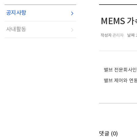
공지사항
MEMS 
사내활동
작성자
날짜
관리자
2
밸브 전문회사인
밸브 제어와 연
댓글 (
0
)